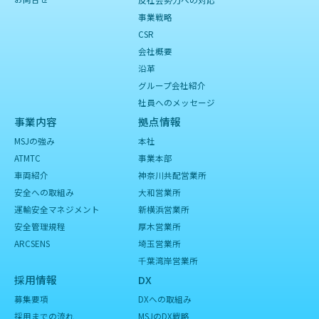
事業戦略
CSR
会社概要
沿革
グループ会社紹介
社員へのメッセージ
事業内容
拠点情報
MSJの強み
本社
ATMTC
事業本部
車両紹介
神奈川共配営業所
安全への取組み
大和営業所
運輸安全マネジメント
新横浜営業所
安全管理規程
厚木営業所
ARCSENS
埼玉営業所
千葉湾岸営業所
採用情報
DX
募集要項
DXへの取組み
採用までの流れ
MSJのDX戦略