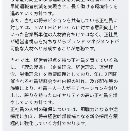
早期退職者削減を実現させ、長く働ける環境作りを
進めていく方針です。
また、当社の将来ビジョンを共有している正社員に
対しては、５Ｗ１ＨとＰＤＣＡに対する意識向上と
いった営業所単位の人材教育だけではなく、正社員
が経営者視点を持ちながらブランド マネジメントが
可能な人材へと育成することが急務です。
当社では、経営者視点を持つ正社員を育てていく為
に、「理念浸透」（企業理念、経営理念、運営理
念、労働理念）を重要課題としており、年に２回開
催される社員懇談会や社内報の制作、及び配布等の
施策により、社員一人一人がモチベーションを創り
出し、誇りを持ったロイヤリティの高い正社員を増
やしていく方針です。
正社員の人材の確保については、即戦力となる中途
採用に加え、将来経営幹部候補となる新卒採用を積
極的に強化していく方針でおります。