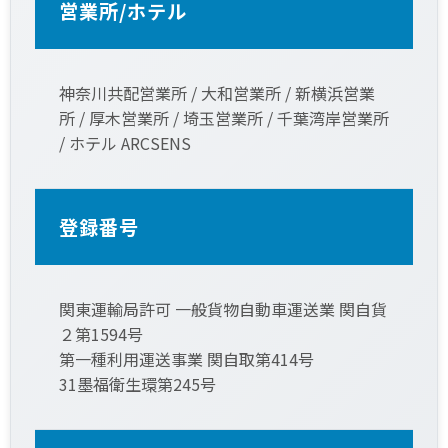
営業所/ホテル
神奈川共配営業所 / 大和営業所 / 新横浜営業
所 / 厚木営業所 / 埼玉営業所 / 千葉湾岸営業所
/ ホテル ARCSENS
登録番号
関東運輸局許可 一般貨物自動車運送業 関自貨
２第1594号
第一種利用運送事業 関自取第414号
31墨福衛生環第245号