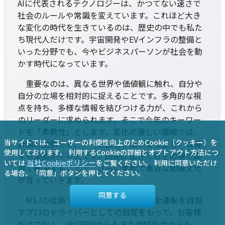
AIに代表されるテクノロジーは、かつてない速さで
社会のルールや常識を変えています。これほど大き
な変化の時代を生きているのは、歴史の中でも私た
ち現代人だけです。宇宙開発やEVインフラの整備と
いった分野でも、今やビジネスパーソンが社会を動
かす時代になっています。
重要なのは、異なる世界や価値観に触れ、自分や
自分の立場を相対的に捉えることです。多角的な視
点を持ち、多様な情報を結びつける力が、これから
のリーダーに求められます。そこで今年のキーワー
ドを「柔軟性」とします。変化の激しい環境では、
当サイトでは、ユーザーの利便性向上のためCookie（クッキー）を
計画に固執せず、すぐに試し、結果を修正し、改善
使用しております。
利用するCookieの詳細とオプトアウト方法につ
する姿勢が不可欠です。問題が起きたらその場で素
当社Cookieポリシー
いては
をご覧ください。
利用に同意いただけ
早く解決することで、さらに柔軟で寛容な組織文化
る場合、「同意」ボタンを押してください。
が育っていきます。
同意する
MSJの社員であることを誇りに、安全運転を目指
すプロのドライバーとしての自覚をもって、お客様
だけでなく、全CREWからもまた地域社会からも、