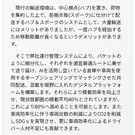
現行の輸送環境は、中心拠点(ハブ)を置き、荷物
を集約した上で、各拠点毎(スポーク)に仕分けて配
送するハブ＆スポークのシステムとして、大量輸送
にはメリットがありましたが、一度ハブを経由する
ため移動距離が長くなるというデメリットがありま
す。
そこで弊社運行管理システムにより、パケットの
ように細分化し、それぞれを適宜最適ルートに乗せ
て送り届け、AIを活用し空いている倉庫や車両を使
用するオープンシェアリングでマッチングさせた共
同配送、混載を視野に入れたデジタルプラットフォ
ームを構築します。それらにより積載効率を向上さ
せ、現状首都圏の積載平均40％とされていますが、
これにより80％へ高めることを可能とします。また
車両効率化に伴う車両台数の削減によりCO2を削減
しSDGｓを実現させ、更に車両効率化によるドライ
バー人材不足にも貢献できます。