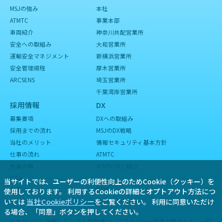
MSJの強み
本社
ATMTC
事業本部
車両紹介
神奈川共配営業所
安全への取組み
大和営業所
運輸安全マネジメント
新横浜営業所
安全管理規程
厚木営業所
ARCSENS
埼玉営業所
千葉湾岸営業所
採用情報
DX
募集要項
DXへの取組み
採用までの流れ
MSJのDX戦略
当社のメリット
情報セキュリティ基本方針
仕事の流れ
ATMTC
先輩の声
ATMTCのご紹介
Q&A
当サイトでは、ユーザーの利便性向上のためCookie（クッキー）を
SDGs
応募フォーム
使用しております。
利用するCookieの詳細とオプトアウト方法につ
当社Cookieポリシー
いては
をご覧ください。
利用に同意いただけ
SDGsへの取組み
る場合、「同意」ボタンを押してください。
※本ページに掲載している人物画像は、プライバシー保護の観点から、一部