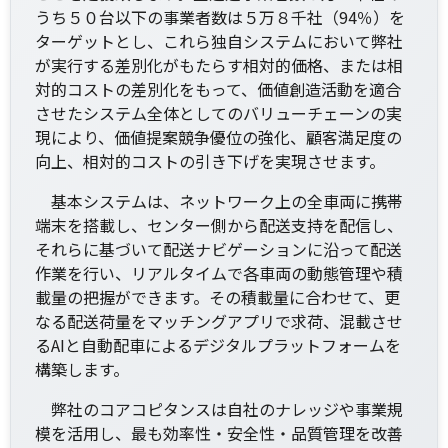
うち５０台以下の事業者数は５万８千社（94％）を
ターゲットとし、これら独自システムにおいて弊社
が実行する差別化がもたらす相対的価格、または相
対的コストの差別化をもって、価値創造活動を適合
させたシステム全体としてのバリューチェーンの実
現により、価値提案競争優位の強化、顧客満足度の
向上、相対的コストの引き下げを実現させます。
基本システムは、ネットワーク上の全車両に携帯
端末を搭載し、センター側から配送支持を配信し、
それらに基づいて配送ナビゲーションに沿って配送
作業を行い、リアルタイムで各車両の動態管理や積
載量の把握ができます。その積載量に合わせて、更
なる配送荷量をマッチングアプリで求荷、混載させ
るAIと自動配車によるデジタルプラットフォームを
構築します。
弊社のコアコピタンスは自社のナレッジや事業規
模を活用し、最も効率性・安全性・品質管理を改善