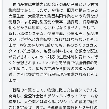
物流産業は労働力と結合度の高い産業という労働
集約型でありましたが、今後は、旧弊な構造である
大量生産・大量販売の集団共同作業という均質な労
働競争による契約型労働や新卒一括採用、終身年功
制などからは脱却しなければなりません。そして、
新しい構造システム、少量生産、少量販売、多品種
のジョブ型へと方向転換しなければならないと考え
ます。物流の在り方に於いても、ものづくりはカス
タマイズ化が進み、製品も材料も小口高頻度な配送
が要求され、小ロット対応の生産体制に変わって行
くと予想されます。いつでも高品質で付加価値の高
い生産により、複数の工場から複数の店舗への配
送、さらに複雑な時間行程管理が要求されると考え
ます。
戦略の本質として、物流に徹した独自システムを
開発し、全登録会社のデジタルプラットフォームを
構築し、大企業とは異なるポジションの領域で戦う
ことを定義致します。全運送事業者数６万２千社の