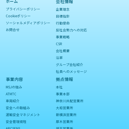
ホーム
会社情報
プライバシーポリシー
企業理念
Cookieポリシー
目標指針
ソーシャルメディアポリシー
行動使命
お問合せ
反社会勢力への対応
事業戦略
CSR
会社概要
沿革
グループ会社紹介
社員へのメッセージ
事業内容
拠点情報
MSJの強み
本社
ATMTC
事業本部
車両紹介
神奈川共配営業所
安全への取組み
大和営業所
運輸安全マネジメント
新横浜営業所
安全管理規程
厚木営業所
ARCSENS
埼玉営業所