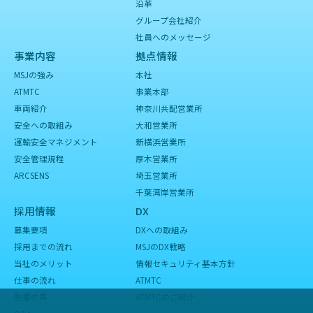
沿革
グループ会社紹介
社員へのメッセージ
事業内容
拠点情報
MSJの強み
本社
ATMTC
事業本部
車両紹介
神奈川共配営業所
安全への取組み
大和営業所
運輸安全マネジメント
新横浜営業所
安全管理規程
厚木営業所
ARCSENS
埼玉営業所
千葉湾岸営業所
採用情報
DX
募集要項
DXへの取組み
採用までの流れ
MSJのDX戦略
当社のメリット
情報セキュリティ基本方針
仕事の流れ
ATMTC
先輩の声
ATMTCのご紹介